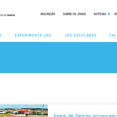
INSCRIÇÃO
SOBRE OS JOGOS
NOTÍCIAS
V
O
EXPERIMENTA JDO
JDO ESCOLARES
CA
DES
MODALIDADES
ÃO TAÇA
CALENDÁRIO
RIO
Jogos de Oeiras arrancam