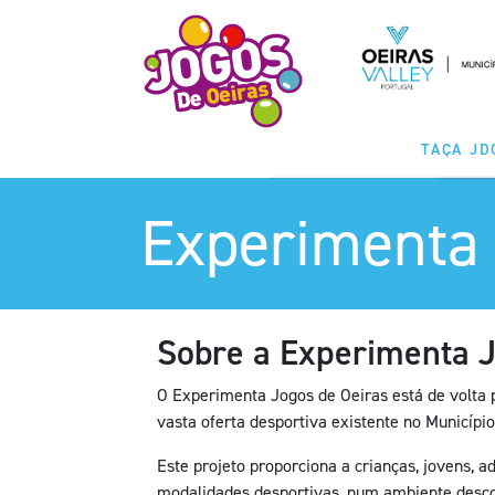
TAÇA JD
Experimenta
MODALIDA
CLASSIFICAÇ
CALENDÁ
Sobre a Experimenta 
O Experimenta Jogos de Oeiras está de volta 
vasta oferta desportiva existente no Município
Este projeto proporciona a crianças, jovens, 
modalidades desportivas, num ambiente desco