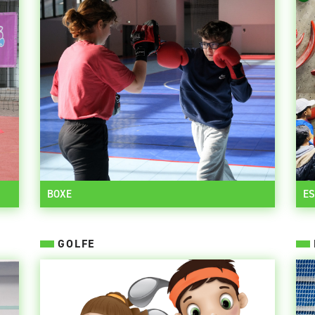
BOXE
E
GOLFE