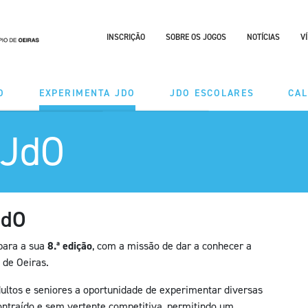
INSCRIÇÃO
SOBRE OS JOGOS
NOTÍCIAS
V
O
EXPERIMENTA JDO
JDO ESCOLARES
CA
 JdO
DES
MODALIDADES
ÃO TAÇA
CALENDÁRIO
RIO
JdO
para a sua
8.ª edição
, com a missão de dar a conhecer a
 de Oeiras.
adultos e seniores a oportunidade de experimentar diversas
ntraído e sem vertente competitiva, permitindo um