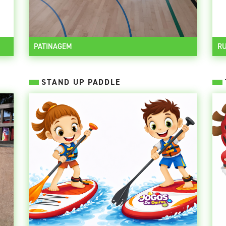
PATINAGEM
R
STAND UP PADDLE