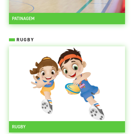
PATINAGEM
RUGBY
RUGBY