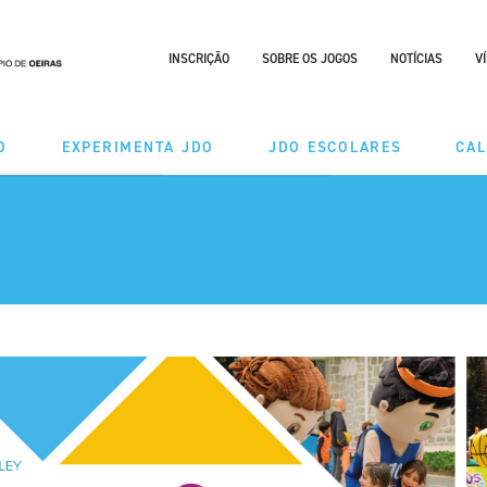
INSCRIÇÃO
SOBRE OS JOGOS
NOTÍCIAS
V
O
EXPERIMENTA JDO
JDO ESCOLARES
CA
DES
MODALIDADES
ÃO TAÇA
CALENDÁRIO
RIO