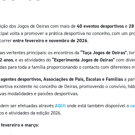
dição dos Jogos de Oeiras com mais de
40 eventos desportivos
e
28
nicipal volta a promover a prática desportiva no concelho, com um p
ecorrer
entre fevereiro e novembro de 2026
.
as vertentes principais: os encontros da
“Taça Jogos de Oeiras”
, to
12 anos
, e as atividades do
“Experimenta Jogos de Oeiras”
com dive
das para toda a família proporcionando o contacto com diferentes 
s
agentes desportivos, Associações de Pais, Escolas e Famílias
a par
ortiva existente no concelho de Oeiras, promovendo o convívio, háb
vas modalidades e paixões desportivas.
dem ser efetuadas através
AQUI
onde está também disponível o
ca
s e atividades da edição 2026.
 fevereiro e março: