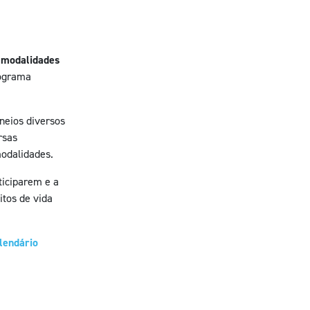
 modalidades
rograma
rneios diversos
rsas
modalidades.
ticiparem e a
itos de vida
lendário