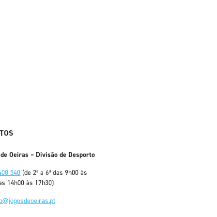
TOS
 de Oeiras – Divisão de Desporto
408 540
(de 2ª a 6ª das 9h00 às
as 14h00 às 17h30)
fo@jogosdeoeiras.pt