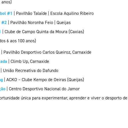
 anos)
ebol #1
| Pavilhão Talaíde | Escola Aquilino Ribeiro
l #2
| Pavilhão Noronha Feio | Queijas
1
| Clube de Campo Quinta da Moura (Caxias)
dos 6 aos 100 anos)
| Pavilhão Desportivo Carlos Queiroz, Carnaxide
lada
| Climb Up, Carnaxide
| União Recreativa do Dafundo
ng
| ACKO – Clube Kempo de Oeiras (Queijas)
ção
| Centro Desportivo Nacional do Jamor
rtunidade única para experimentar, aprender e viver o desporto d