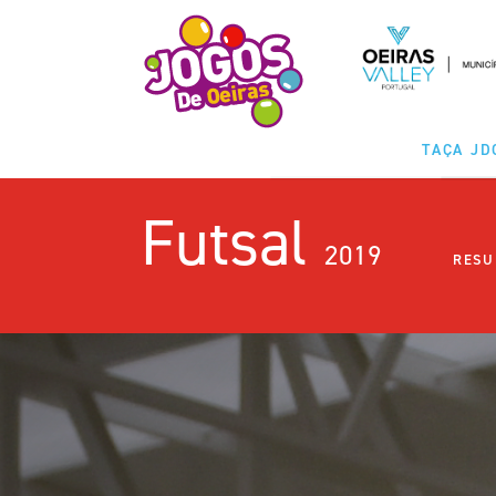
TAÇA JD
Futsal
MODALIDA
2019
RESU
CLASSIFICAÇ
CALENDÁ