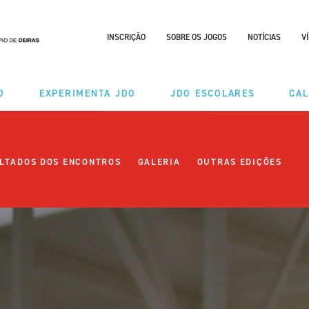
INSCRIÇÃO
SOBRE OS JOGOS
NOTÍCIAS
V
O
EXPERIMENTA JDO
JDO ESCOLARES
CA
DES
MODALIDADES
LTADOS DOS ENCONTROS
GALERIA
OUTRAS EDIÇÕES
ÃO TAÇA
CALENDÁRIO
RIO