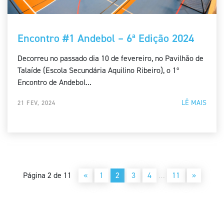
Encontro #1 Andebol – 6ª Edição 2024
Decorreu no passado dia 10 de fevereiro, no Pavilhão de
Talaíde (Escola Secundária Aquilino Ribeiro), o 1º
Encontro de Andebol...
LÊ MAIS
21 FEV, 2024
Página 2 de 11
«
1
2
3
4
…
11
»